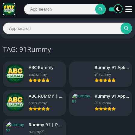
TAG: 91Rummy
ABC Rummy
Rummy 91 Apk | Rummy 91 Yono | 91 Rummy Download
abcrummy
91rummy
ABC RUMMY | ABC RUMMY DOWNLOAD | BONUS RS70 ABC RUMMY APP
Rummy 91 App | Rummy 91 Bonus 191Rs Download
abcrummy
91rummy
Rummy 91 | Rummy91 Bonus 120Rs Download | Rummy 91 Apk
rummy91