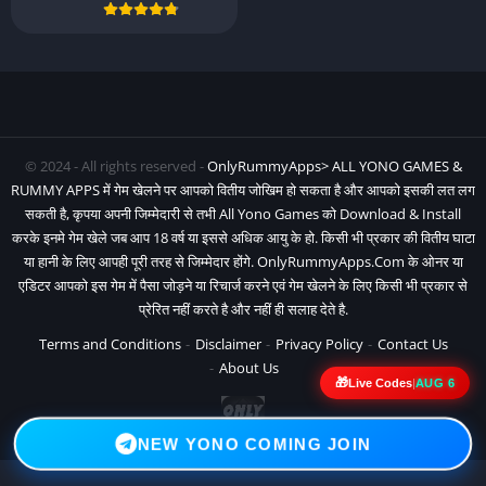
© 2024 - All rights reserved -
OnlyRummyApps> ALL YONO GAMES &
RUMMY APPS में गेम खेलने पर आपको वितीय जोखिम हो सकता है और आपको इसकी लत लग
सकती है, कृपया अपनी जिम्मेदारी से तभी All Yono Games को Download & Install
करके इनमे गेम खेले जब आप 18 वर्ष या इससे अधिक आयु के हो. किसी भी प्रकार की वितीय घाटा
या हानी के लिए आपही पूरी तरह से जिम्मेदार होंगे. OnlyRummyApps.Com के ओनर या
एडिटर आपको इस गेम में पैसा जोड़ने या रिचार्ज करने एवं गेम खेलने के लिए किसी भी प्रकार से
प्रेरित नहीं करते है और नहीं ही सलाह देते है.
Terms and Conditions
Disclaimer
Privacy Policy
Contact Us
About Us
🎁
Live Codes
|
AUG 6
NEW YONO COMING JOIN