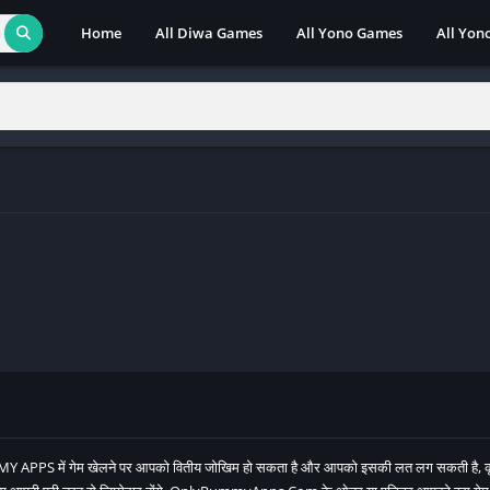
Home
All Diwa Games
All Yono Games
All Yon
ं गेम खेलने पर आपको वितीय जोखिम हो सकता है और आपको इसकी लत लग सकती है, कृपया 