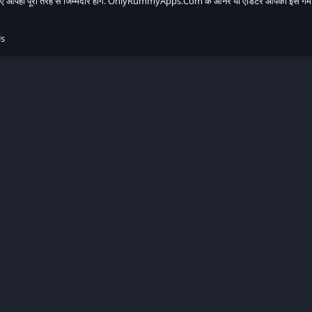
ए आपही पूरी तरह से जिम्मेदार होंगे. OnlyRummyApps.Com के ओनर या एडिटर आपको इस गेम में पैसा 
Us