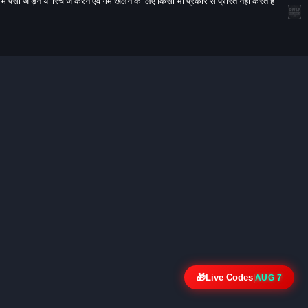
जोड़ने या रिचार्ज करने एवं गेम खेलने के लिए किसी भी प्रकार से प्रेरित नहीं करते है
🎁
Live Codes
|
AUG 7