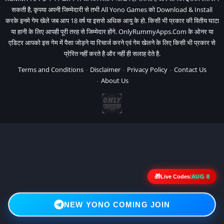
सकती है, कृपया अपनी जिम्मेदारी से तभी All Yono Games को Download & Install
करके इनमे गेम खेले जब आप 18 वर्ष या इससे अधिक आयु के हो. किसी भी प्रकार की वितीय घाटा
या हानी के लिए आपही पूरी तरह से जिम्मेदार होंगे. OnlyRummyApps.Com के ओनर या
एडिटर आपको इस गेम में पैसा जोड़ने या रिचार्ज करने एवं गेम खेलने के लिए किसी भी प्रकार से
प्रेरित नहीं करते है और नहीं ही सलाह देते है.
Terms and Conditions
Disclaimer
Privacy Policy
Contact Us
About Us
🎁
Live Codes
|
AUG 8
NEW YONO COMING JOIN