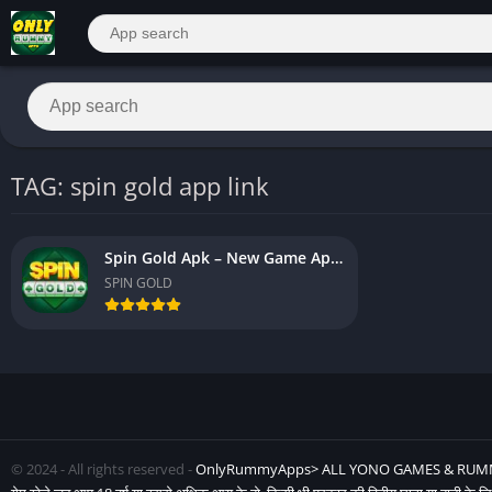
TAG: spin gold app link
Spin Gold Apk – New Game App Bonus 255rs As Welcome
SPIN GOLD
© 2024 - All rights reserved -
OnlyRummyApps> ALL YONO GAMES & RUMMY APPS मे