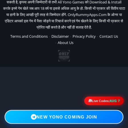
सकती है, कृपया अपनी जिम्मेदारी से तभी All Yono Games को Download & Install
करके इनमे गेम खेले जब आप 18 वर्ष या इससे अधिक आयु के हो. किसी भी प्रकार की वितीय घाटा
या हानी के लिए आपही पूरी तरह से जिम्मेदार होंगे. OnlyRummyApps.Com के ओनर या
एडिटर आपको इस गेम में पैसा जोड़ने या रिचार्ज करने एवं गेम खेलने के लिए किसी भी प्रकार से
प्रेरित नहीं करते है और नहीं ही सलाह देते है.
Terms and Conditions
Disclaimer
Privacy Policy
Contact Us
About Us
🎁
Live Codes
|
AUG 7
NEW YONO COMING JOIN