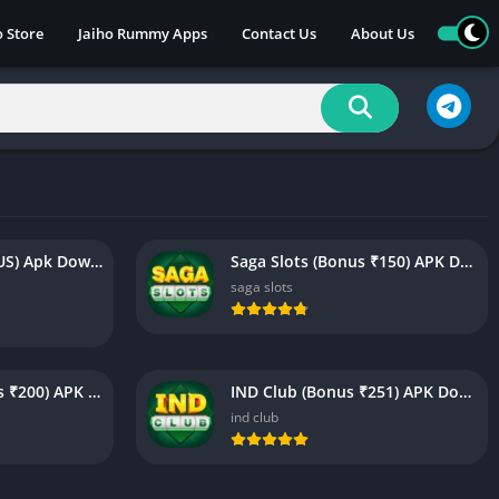
o Store
Jaiho Rummy Apps
Contact Us
About Us
Yono Games (BONUS) Apk Download & Free Bonus ₹111
Saga Slots (Bonus ₹150) APK Download 2026 – Latest Version, Login & Fast Withdrawal
saga slots
Top Rummy (Bonus ₹200) APK Download 2026 – Latest Version, Login & Fast Withdrawal
IND Club (Bonus ₹251) APK Download 2026 – Latest Version, Login & Fast Withdrawal
ind club