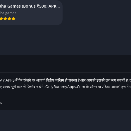
Maha Games (Bonus ₹500) APK Download 2026 – Latest Version, Login & Fast Withdrawal
ha games
ं गेम खेलने पर आपको वितीय जोखिम हो सकता है और आपको इसकी लत लग सकती है, कृपया 
ए आपही पूरी तरह से जिम्मेदार होंगे. OnlyRummyApps.Com के ओनर या एडिटर आपको इस गेम में पैसा 
Us