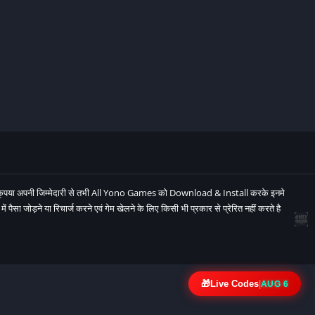
अपनी जिम्मेदारी से तभी All Yono Games को Download & Install करके इनमे
जोड़ने या रिचार्ज करने एवं गेम खेलने के लिए किसी भी प्रकार से प्रेरित नहीं करते है
🎁
Live Codes
|
AUG 6